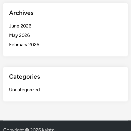
บ
Archives
ตั
ว
June 2026
แ
ข้
May 2026
ง
February 2026
ไ
ท
ย
แ
Categories
ย่
แ
Uncategorized
น่
เ
ปิ
ด
เ
ห
Copyright © 2026
kaistp
.