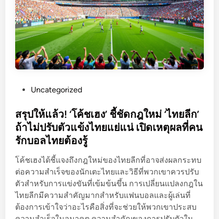
ช
เ
ฮ
ง
’
ชี้
ชั
P
Uncategorized
ด
o
ก
s
สรุปให้แล้ว! ‘โค้ชเฮง’ ชี้ชัดกฎใหม่ ‘ไทยลีก’
ฎ
t
ถ้าไม่ปรับตัวแข้งไทยแย่แน่ เปิดเหตุผลที่คน
ใ
e
ห
รักบอลไทยต้องรู้
d
ม่
i
โค้ชเฮงได้ชี้แจงถึงกฎใหม่ของไทยลีกที่อาจส่งผลกระทบ
‘
n
ต่อความสำเร็จของนักเตะไทยและวิธีที่พวกเขาควรปรับ
ไ
ตัวสำหรับการแข่งขันที่เข้มข้นขึ้น การเปลี่ยนแปลงกฎใน
ท
ไทยลีกมีความสำคัญมากสำหรับแฟนบอลและผู้เล่นที่
ย
ต้องการเข้าใจว่าอะไรคือสิ่งที่จะช่วยให้พวกเขาประสบ
ลี
ความสำเร็จในอนาคต ความสำคัญของการปรับตัวใน