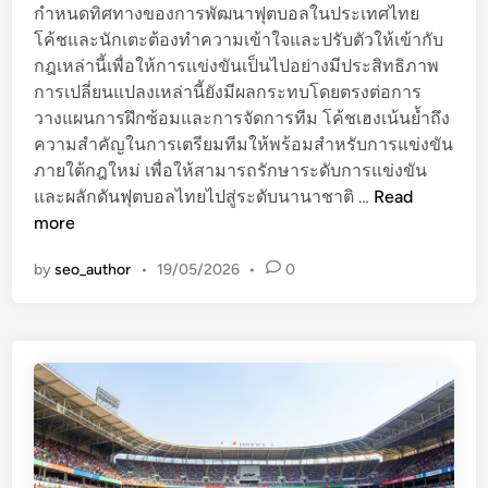
กำหนดทิศทางของการพัฒนาฟุตบอลในประเทศไทย
โค้ชและนักเตะต้องทำความเข้าใจและปรับตัวให้เข้ากับ
กฎเหล่านี้เพื่อให้การแข่งขันเป็นไปอย่างมีประสิทธิภาพ
การเปลี่ยนแปลงเหล่านี้ยังมีผลกระทบโดยตรงต่อการ
วางแผนการฝึกซ้อมและการจัดการทีม โค้ชเฮงเน้นย้ำถึง
ความสำคัญในการเตรียมทีมให้พร้อมสำหรับการแข่งขัน
ภายใต้กฎใหม่ เพื่อให้สามารถรักษาระดับการแข่งขัน
ส
และผลักดันฟุตบอลไทยไปสู่ระดับนานาชาติ …
Read
รุ
more
ป
by
seo_author
•
19/05/2026
•
0
ใ
ห้
แ
ล้
ว
!
‘
โ
ค้