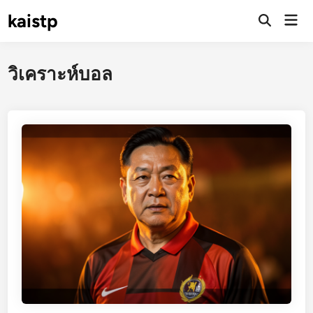
Skip
kaistp
Mai
to
Open
Men
Search
content
วิเคราะห์บอล