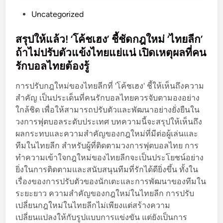
P
Uncategorized
o
s
สรุปให้แล้ว! ‘โค้ชเฮง’ ชี้ชัดกฎใหม่ ‘ไทยลีก’
t
ถ้าไม่ปรับตัวแข้งไทยแย่แน่ เปิดเหตุผลที่คน
e
รักบอลไทยต้องรู้
d
i
การปรับกฎใหม่ของไทยลีกที่ 'โค้ชเฮง' ชี้ให้เห็นถึงความ
n
สำคัญ เป็นประเด็นที่คนรักบอลไทยควรจับตามองอย่าง
ใกล้ชิด เพื่อให้สามารถปรับตัวและพัฒนาอย่างยั่งยืนใน
วงการฟุตบอลระดับประเทศ บทความนี้จะสรุปให้เห็นถึง
ผลกระทบและความสำคัญของกฎใหม่ที่มีต่อผู้เล่นและ
ทีมในไทยลีก สำหรับผู้ที่ติดตามวงการฟุตบอลไทย การ
ทำความเข้าใจกฎใหม่ของไทยลีกจะเป็นประโยชน์อย่าง
ยิ่งในการติดตามและสนับสนุนทีมที่รักได้ดียิ่งขึ้น ทั้งใน
เรื่องของการปรับตัวของนักเตะและการพัฒนาของทีมใน
ระยะยาว ความสำคัญของกฎใหม่ในไทยลีก การปรับ
เปลี่ยนกฎใหม่ในไทยลีกไม่เพียงแต่สร้างความ
เปลี่ยนแปลงให้กับรูปแบบการแข่งขัน แต่ยังเป็นการ